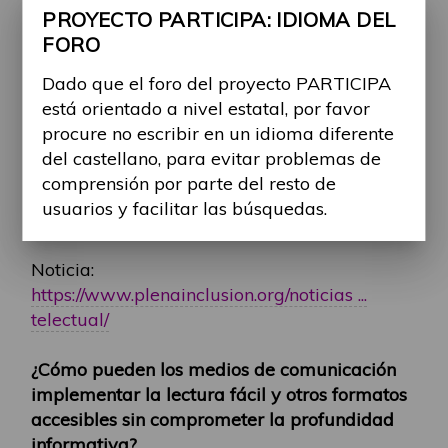
Consultar a personas con dificultades de
PROYECTO PARTICIPA: IDIOMA DEL
comprensión.
FORO
Existen iniciativas como "Planeta Fácil" que
Dado que el foro del proyecto PARTICIPA
ya trabajan en esta línea, creando contenidos
está orientado a nivel estatal, por favor
accesibles en televisión, radio y medios
procure no escribir en un idioma diferente
digitales. Además, realizarán una encuesta
del castellano, para evitar problemas de
para conocer cómo las personas con
comprensión por parte del resto de
discapacidad se informan y qué temas les
usuarios y facilitar las búsquedas.
interesan.
Noticia:
https://www.plenainclusion.org/noticias ...
telectual/
¿Cómo pueden los medios de comunicación
implementar la lectura fácil y otros formatos
accesibles sin comprometer la profundidad
informativa?