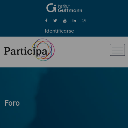
Identificarse
Naveg
de
palan
Foro