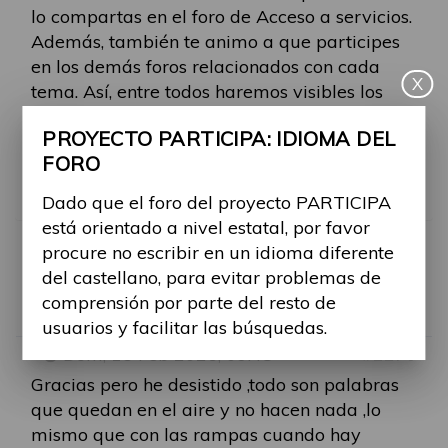
lo compartas en el foro de Acceso a servicios.
Además, también te animo a que participes
en los demás foros relacionados con cada
X
tema. Así, entre todos haremos visibles los
problemas que existen hoy en día.
PROYECTO PARTICIPA: IDIOMA DEL
FORO
Muchas gracias de nuevo y bienvenida en el
Foro Participa
Dado que el foro del proyecto PARTICIPA
está orientado a nivel estatal, por favor
procure no escribir en un idioma diferente
RE: REHABILITACIÓN
del castellano, para evitar problemas de
comprensión por parte del resto de
Por
margarita.mainar
usuarios y facilitar las búsquedas.
-
Dom, 15 Feb 2026, 09:48
#2270
Gracias pero he desistido ,todo son palabras
que quedan en el aire y no hacen nada ,lo
mismo que con las rampas cuando hay