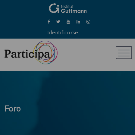
Identificarse
Naveg
de
palan
Foro