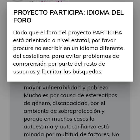
Por
Alina Ribes
PROYECTO PARTICIPA: IDIOMA DEL
-
Lun, 31 Mar 2025, 11:01
#2128
FORO
maria.perez
escribió:
↑
Dado que el foro del proyecto PARTICIPA
Vie, 31 Ene 2025, 21:25
está orientado a nivel estatal, por favor
Buen día. Aunque ya hace tiempo
procure no escribir en un idioma diferente
que se publicó este aviso. Lo cierto
del castellano, para evitar problemas de
es que el resultado del estudio y
comprensión por parte del resto de
datos reflejan una tendencia que
usuarios y facilitar las búsquedas.
sitúa a las mujeres con
discapacidad en una situación de
mayor vulnerabilidad y pobreza.
Mucho es por causa de estereotipos
de género, discapacidad, por el
ambiente de sobreprotección y
porque en muchos casos la
autoestima y autoconfianza está
minada por multitud de factores. No