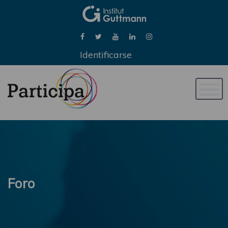
Identificarse
Naveg
de
palan
Foro