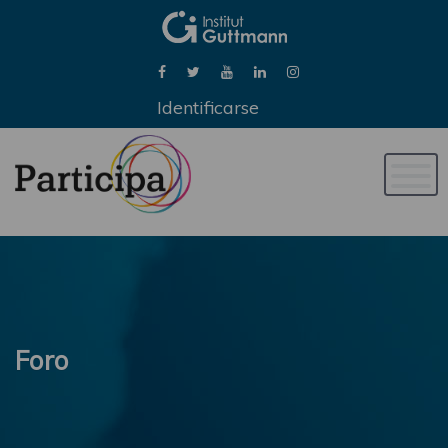
Identificarse
Naveg
de
palan
Foro