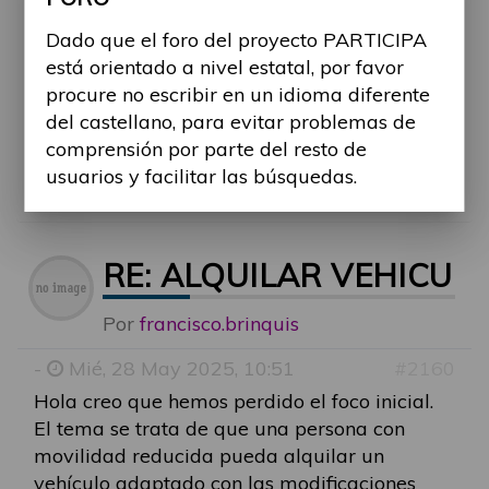
empresas que ofrecieron este servicio o te
Dado que el foro del proyecto PARTICIPA
resultó difícil dar con una opción adecuada?
está orientado a nivel estatal, por favor
Y más allá del transporte de objetos, ¿crees
procure no escribir en un idioma diferente
que hay suficientes alternativas accesibles
del castellano, para evitar problemas de
para la movilidad de personas con
comprensión por parte del resto de
discapacidad, o sigue siendo una barrera
usuarios y facilitar las búsquedas.
importante en el día a día?
RE: ALQUILAR VEHICU
Por
francisco.brinquis
-
Mié, 28 May 2025, 10:51
#2160
Hola creo que hemos perdido el foco inicial.
El tema se trata de que una persona con
movilidad reducida pueda alquilar un
vehículo adaptado con las modificaciones