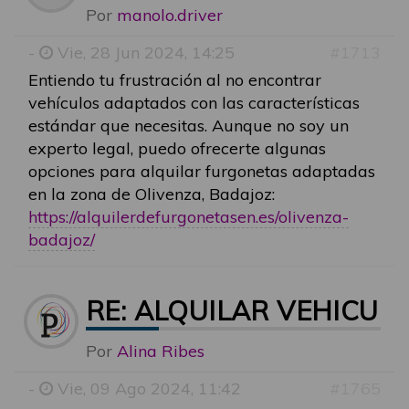
Por
manolo.driver
-
Vie, 28 Jun 2024, 14:25
#1713
Entiendo tu frustración al no encontrar
vehículos adaptados con las características
estándar que necesitas. Aunque no soy un
experto legal, puedo ofrecerte algunas
opciones para alquilar furgonetas adaptadas
en la zona de Olivenza, Badajoz:
https://alquilerdefurgonetasen.es/olivenza-
badajoz/
RE: ALQUILAR VEHICU
Por
Alina Ribes
-
Vie, 09 Ago 2024, 11:42
#1765