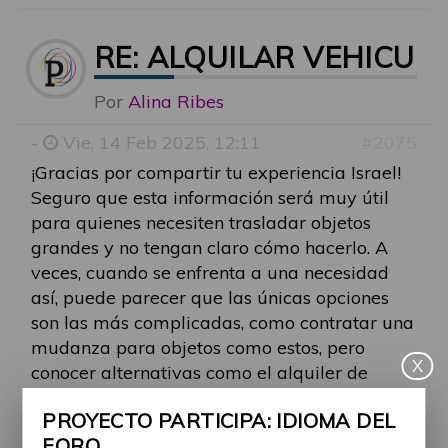
RE: ALQUILAR VEHICU
Por
Alina Ribes
-
Vie, 14 Feb 2025, 12:11
#2075
¡Gracias por compartir tu experiencia Israel!
Seguro que esta información será muy útil
para quienes necesiten trasladar objetos
grandes y no tengan claro cómo hacerlo. A
veces, cuando se enfrenta a una necesidad
así, puede parecer que las únicas opciones
son las más complicadas, como contratar una
mudanza para objetos como estos, pero
X
conocer alternativas como el alquiler de
furgonetas es realmente necesario.
PROYECTO PARTICIPA: IDIOMA DEL
FORO
En tu búsqueda, ¿encontraste muchas