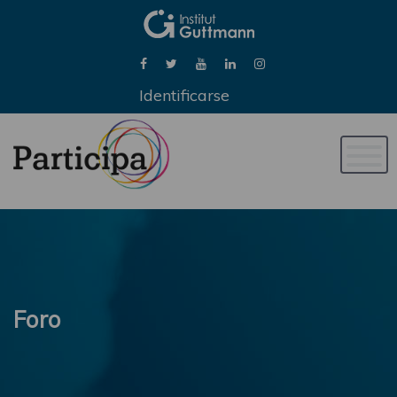
Identificarse
Naveg
de
palan
Foro