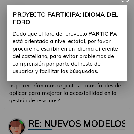
Y lo de tener que ir al Punto limpio cuando
PROYECTO PARTICIPA: IDIOMA DEL
antes podías tirar algo cerca de casa, para
FORO
muchas personas es directamente inviable si
no tienen ayuda.
Dado que el foro del proyecto PARTICIPA
Sería genial que estos cambios se hicieran
está orientado a nivel estatal, por favor
contando con las personas a las que afectan.
procure no escribir en un idioma diferente
¿Verdad?
del castellano, para evitar problemas de
comprensión por parte del resto de
¿Conocéis algún municipio que lo esté
usuarios y facilitar las búsquedas.
haciendo bien en este sentido? ¿Qué medidas
os parecerían más urgentes o más fáciles de
aplicar para mejorar la accesibilidad en la
gestión de residuos?
RE: NUEVOS MODELOS 