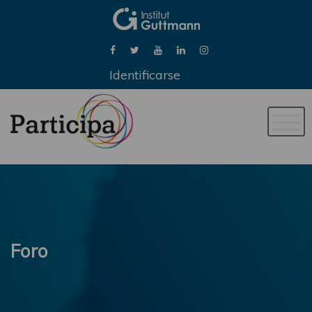
Identificarse
Naveg
de
palan
Foro