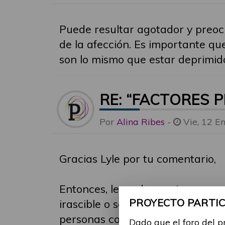
Puede resultar agotador y preoc
de la afección. Es importante qu
son lo mismo que estar deprimido,
RE: “FACTORES 
Por
Alina Ribes
-
Vie, 12 E
Gracias Lyle por tu comentario,
Entonces, leyendo vuestros come
PROYECTO PARTICI
irascible o solitario" cuando en 
personas con discapacidad nos 
Dado que el foro del p