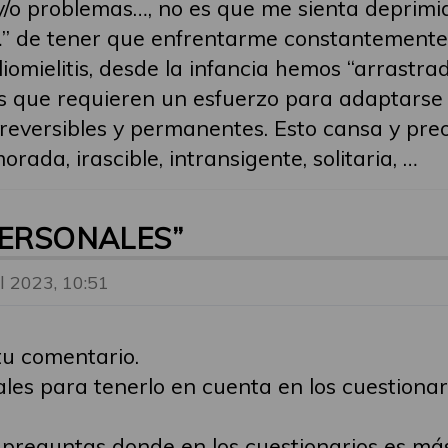
y/o problemas…, no es que me sienta deprimid
” de tener que enfrentarme constantemente a
iomielitis, desde la infancia hemos “arrastra
s que requieren un esfuerzo para adaptarse 
reversibles y permanentes. Esto cansa y pre
rada, irascible, intransigente, solitaria, …
PERSONALES”
ul 2023, 10:51
tu comentario.
les para tenerlo en cuenta en los cuestionar
 preguntas donde en los cuestionarios es más 