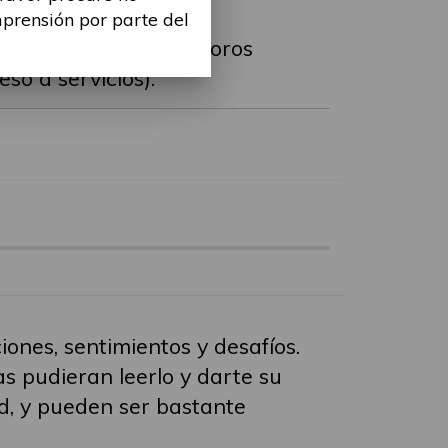
mprensión por parte del
an en los diferentes foros
so a servicios).
ones, sentimientos y desafíos.
s pudieran leerlo y darte su
d, y pueden ser bastante