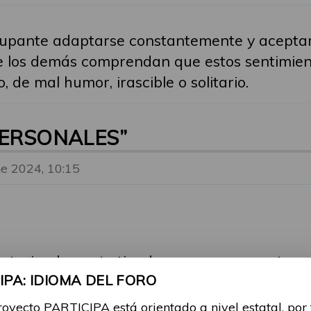
upante adaptarse constantemente y aceptar 
e los demás comprendan que estos sentimient
 de mal humor, irascible o solitario.
PERSONALES”
ne 2024, 10:15
ntarios, la gente tiende a pensar que estam
PA: IDIOMA DEL FORO
verdad tenemos "ira, impotencia y fatiga" por
encontramos, ¿no?
royecto PARTICIPA está orientado a nivel estatal, por