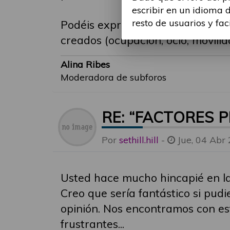
escribir en un idioma 
resto de usuarios y fac
Podéis expresar cómo las barreras
creados (ocupación, ocio, movilid
Alina Ribes
Moderadora de subforos
RE: “FACTORES 
Por
sethill.hill
-
Jue, 04 Abr
Usted hace mucho hincapié en la 
Creo que sería fantástico si pud
opinión. Nos encontramos con es
frustrantes...