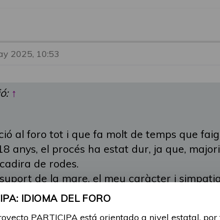
ay 2025, 10:53
ió:
↑
ó al foro tot i que fa molt de temps que faig
8 anys, el procés ha estat dur, ja que, major
cadira de rodes.
 suport de la mare, el meu caràcter i simpat
PA: IDIOMA DEL FORO
ió del Tandem però fa anys que lligo per les
royecto PARTICIPA está orientado a nivel estatal, por