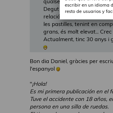
qualsevol altre.
escribir en un idioma 
Degut a la meva leseió medu
resto de usuarios y fac
relació, així que, he de fer 
les pastilles, tenint en co
grans, és molt elevat... Crec
Actualment, tinc 30 anys i
Bon dia Daniel, gràcies per escriu
l'espanyol
"
¡Hola!
Es mi primera publicación en el
Tuve el accidente con 18 años, e
persona en una silla de ruedas.