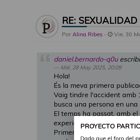
RE: SEXUALIDAD
Por
Alina Ribes
-
Vie, 30 M
daniel.bernardo-q0u
escrib
Mié, 28 May 2025, 20:09
Hola!
És la meva primera publicaci
Vaig tindre l'accident amb 1
busca una persona en una 
El temps ha passat, amb el
experiències.
PROYECTO PARTICI
Primerament, amb l'associac
Dado que el foro del p