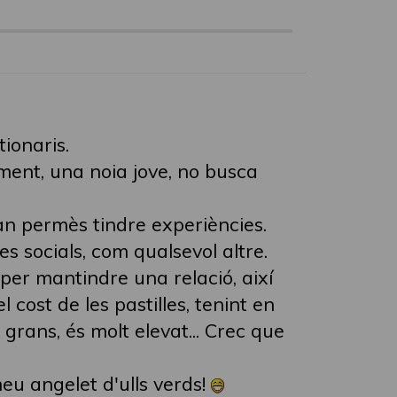
ionaris.
ament, una noia jove, no busca
an permès tindre experiències.
s socials, com qualsevol altre.
 per mantindre una relació, així
 cost de les pastilles, tenint en
grans, és molt elevat... Crec que
u angelet d'ulls verds!