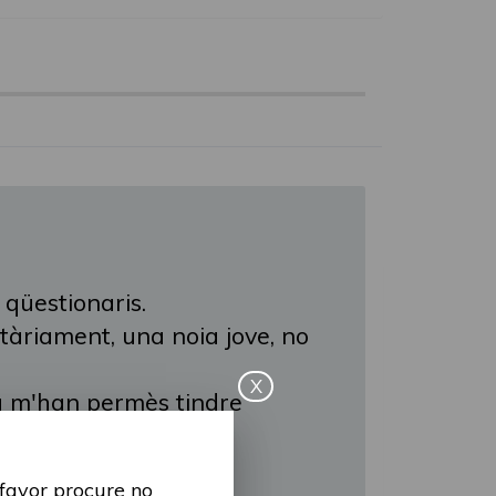
 qüestionaris.
itàriament, una noia jove, no
X
ia m'han permès tindre
 xarxes socials, com
 favor procure no