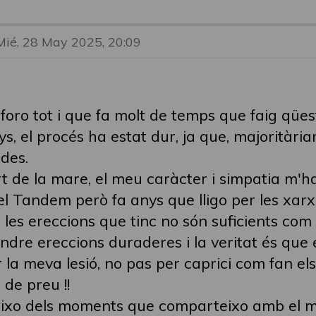
Mié, 28 May 2025, 20:09
foro tot i que fa molt de temps que faig qüest
s, el procés ha estat dur, ja que, majoritàri
des.
t de la mare, el meu caràcter i simpatia m'h
 Tandem però fa anys que lligo per les xarxe
 les ereccions que tinc no són suficients com
indre ereccions duraderes i la veritat és que el
 meva lesió, no pas per caprici com fan els 
 de preu !!
eixo dels moments que comparteixo amb el me