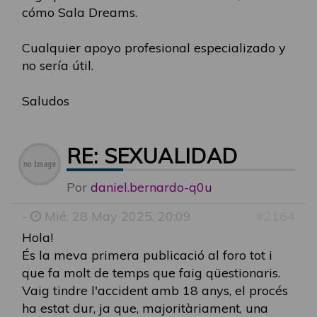
cómo Sala Dreams.
Cualquier apoyo profesional especializado y
no sería útil.
Saludos
RE: SEXUALIDAD
Por
daniel.bernardo-q0u
-
Mié, 28 May 2025, 20:09
#2164
Hola!
És la meva primera publicació al foro tot i
que fa molt de temps que faig qüestionaris.
Vaig tindre l'accident amb 18 anys, el procés
ha estat dur, ja que, majoritàriament, una