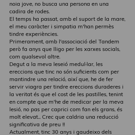
noia jove, no busca una persona en una
cadira de rodes.
El temps ha passat, amb el suport de la mare,
el meu caràcter i simpatia m'han permès
tindre experiències.
Primerament, amb l'associació del Tandem
però fa anys que lligo per les xarxes socials,
com qualsevol altre.
Degut a la meva leseió medul·lar, les
ereccions que tinc no són suficients com per
mantindre una relació, així que, he de fer
servir viagra per tindre ereccions duraderes i
la veritat és que el cost de les pastilles, tenint
en compte que m'he de medicar per la meva
lesió, no pas per caprici com fan els grans, és
molt elevat... Crec que caldria una reducció
significativa de preu !!
Actualment, tinc 30 anys i gaudeixo dels