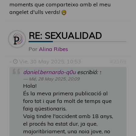
moments que comparteixo amb el meu
angelet d'ulls verds!
RE: SEXUALIDAD
Por
Alina Ribes
-
Vie, 30 May 2025, 10:53
#2169
daniel.bernardo-q0u
escribió:
↑
Mié, 28 May 2025, 20:09
Hola!
És la meva primera publicació al
foro tot i que fa molt de temps que
faig qüestionaris.
Vaig tindre l'accident amb 18 anys,
el procés ha estat dur, ja que,
majoritàriament, una noia jove, no