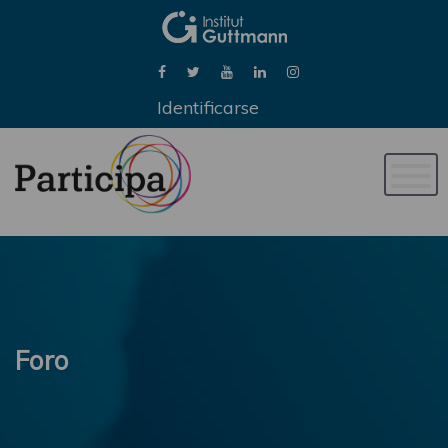
Identificarse
Naveg
de
palan
Foro