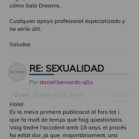
cómo Sala Dreams.
Cualquier apoyo profesional especializado y
no sería útil.
Saludos
RE: SEXUALIDAD
Por
daniel.bernardo-q0u
-
Mié, 28 May 2025, 20:09
#2164
Hola!
És la meva primera publicació al foro tot i
que fa molt de temps que faig qüestionaris.
Vaig tindre l'accident amb 18 anys, el procés
ha estat dur, ja que, majoritàriament, una