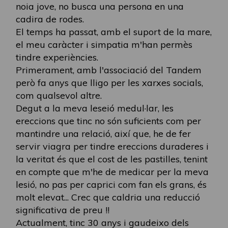
noia jove, no busca una persona en una
cadira de rodes.
El temps ha passat, amb el suport de la mare,
el meu caràcter i simpatia m'han permès
tindre experiències.
Primerament, amb l'associació del Tandem
però fa anys que lligo per les xarxes socials,
com qualsevol altre.
Degut a la meva leseió medul·lar, les
ereccions que tinc no són suficients com per
mantindre una relació, així que, he de fer
servir viagra per tindre ereccions duraderes i
la veritat és que el cost de les pastilles, tenint
en compte que m'he de medicar per la meva
lesió, no pas per caprici com fan els grans, és
molt elevat... Crec que caldria una reducció
significativa de preu !!
Actualment, tinc 30 anys i gaudeixo dels