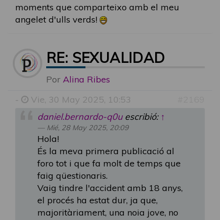
moments que comparteixo amb el meu
angelet d'ulls verds!
RE: SEXUALIDAD
Por
Alina Ribes
-
Vie, 30 May 2025, 10:53
#2169
daniel.bernardo-q0u
escribió:
↑
Mié, 28 May 2025, 20:09
Hola!
És la meva primera publicació al
foro tot i que fa molt de temps que
faig qüestionaris.
Vaig tindre l'accident amb 18 anys,
el procés ha estat dur, ja que,
majoritàriament, una noia jove, no