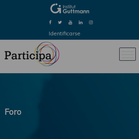
Identificarse
Naveg
de
palan
Foro