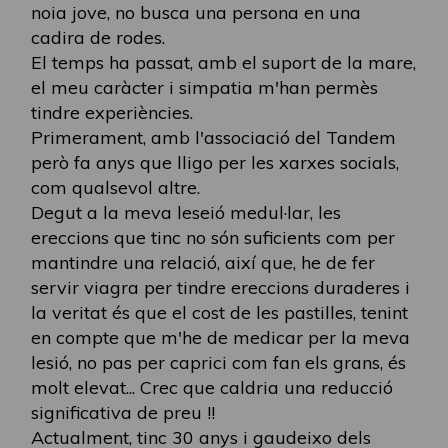
noia jove, no busca una persona en una
cadira de rodes.
El temps ha passat, amb el suport de la mare,
el meu caràcter i simpatia m'han permès
tindre experiències.
Primerament, amb l'associació del Tandem
però fa anys que lligo per les xarxes socials,
com qualsevol altre.
Degut a la meva leseió medul·lar, les
ereccions que tinc no són suficients com per
mantindre una relació, així que, he de fer
servir viagra per tindre ereccions duraderes i
la veritat és que el cost de les pastilles, tenint
en compte que m'he de medicar per la meva
lesió, no pas per caprici com fan els grans, és
molt elevat... Crec que caldria una reducció
significativa de preu !!
Actualment, tinc 30 anys i gaudeixo dels