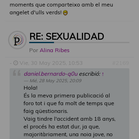
moments que comparteixo amb el meu
angelet d'ulls verds!
RE: SEXUALIDAD
Por
Alina Ribes
-
Vie, 30 May 2025, 10:53
#2169
daniel.bernardo-q0u
escribió:
↑
Mié, 28 May 2025, 20:09
Hola!
És la meva primera publicació al
foro tot i que fa molt de temps que
faig qüestionaris.
Vaig tindre l'accident amb 18 anys,
el procés ha estat dur, ja que,
majoritàriament, una noia jove, no