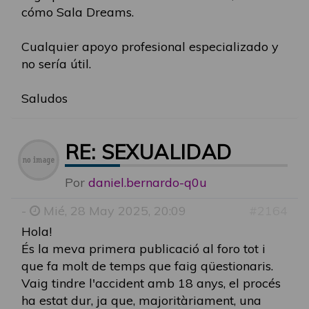
cómo Sala Dreams.
Cualquier apoyo profesional especializado y
no sería útil.
Saludos
RE: SEXUALIDAD
Por
daniel.bernardo-q0u
-
Mié, 28 May 2025, 20:09
#2164
Hola!
És la meva primera publicació al foro tot i
que fa molt de temps que faig qüestionaris.
Vaig tindre l'accident amb 18 anys, el procés
ha estat dur, ja que, majoritàriament, una