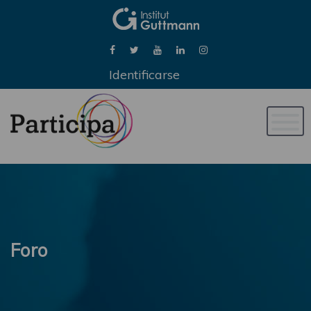
Identificarse
Naveg
de
palan
Foro