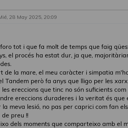
Mié, 28 May 2025, 20:09
foro tot i que fa molt de temps que faig qüest
s, el procés ha estat dur, ja que, majoritàri
des.
t de la mare, el meu caràcter i simpatia m'h
 Tandem però fa anys que lligo per les xarxe
 les ereccions que tinc no són suficients com
indre ereccions duraderes i la veritat és que el
 meva lesió, no pas per caprici com fan els 
 de preu !!
eixo dels moments que comparteixo amb el me