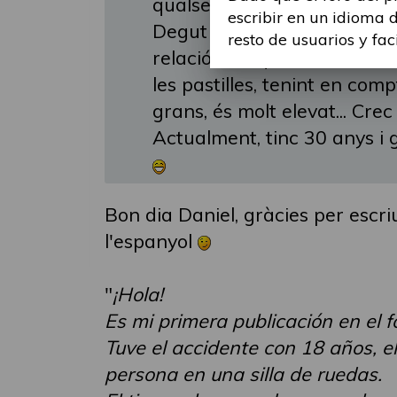
qualsevol altre.
escribir en un idioma 
Degut a la meva leseió medu
resto de usuarios y fac
relació, així que, he de fer 
les pastilles, tenint en co
grans, és molt elevat... Crec
Actualment, tinc 30 anys i
Bon dia Daniel, gràcies per escriu
l'espanyol
"
¡Hola!
Es mi primera publicación en el
Tuve el accidente con 18 años, e
persona en una silla de ruedas.