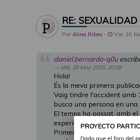
RE: SEXUALIDAD
Por
Alina Ribes
-
Vie, 30 M
daniel.bernardo-q0u
escrib
Mié, 28 May 2025, 20:09
Hola!
És la meva primera publicaci
Vaig tindre l'accident amb 1
busca una persona en una 
El temps ha passat, amb el
experiències.
PROYECTO PARTICI
Primerament, amb l'associac
Dado que el foro del p