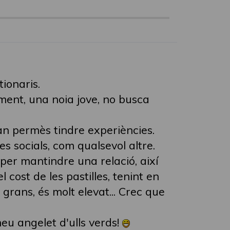
ionaris.
ament, una noia jove, no busca
an permès tindre experiències.
s socials, com qualsevol altre.
 per mantindre una relació, així
 cost de les pastilles, tenint en
grans, és molt elevat... Crec que
u angelet d'ulls verds!