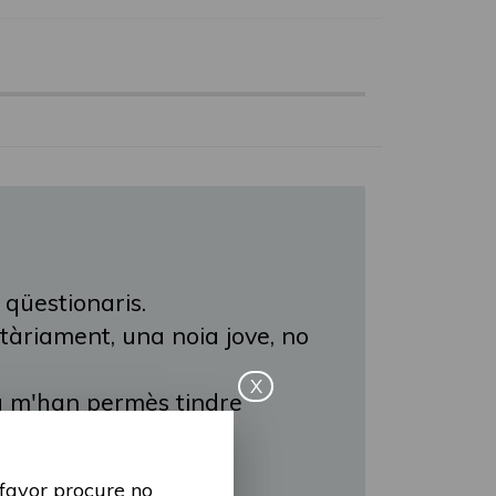
 qüestionaris.
itàriament, una noia jove, no
X
ia m'han permès tindre
 xarxes socials, com
 favor procure no