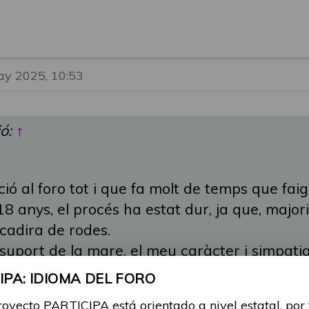
ay 2025, 10:53
ió:
↑
ó al foro tot i que fa molt de temps que faig
8 anys, el procés ha estat dur, ja que, major
cadira de rodes.
 suport de la mare, el meu caràcter i simpat
PA: IDIOMA DEL FORO
ió del Tandem però fa anys que lligo per les
royecto PARTICIPA está orientado a nivel estatal, por