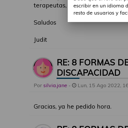
terapeutas, fisioterapeutas, y ot
escribir en un idioma 
resto de usuarios y fac
Saludos
Judit
RE: 8 FORMAS D
DISCAPACIDAD
Por
silvia.jane
-
Lun, 15 Ago 2022, 1
Gracias, ya he pedido hora.