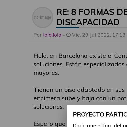
RE: 8 FORMAS D
DISCAPACIDAD
Por
lola.lola
-
Vie, 29 Jul 2022, 17:13
Hola, en Barcelona existe el Cen
soluciones. Están especializado
mayores.
Tienen un piso adaptado en sus i
encimera sube y baja con un bot
soluciones.
PROYECTO PARTICI
Espero que te sea útil la inform
Dado que el foro del p