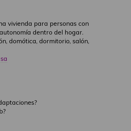
na vivienda para personas con
 autonomía dentro del hogar.
n, domótica, dormitorio, salón,
asa
daptaciones?
b?