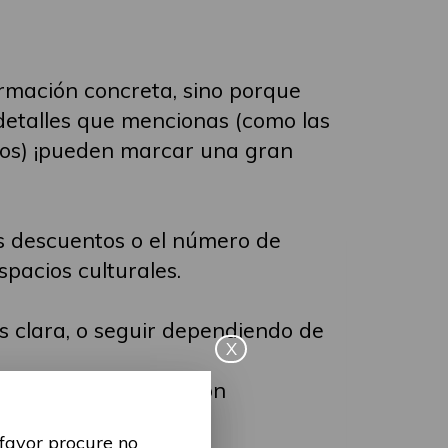
ormación concreta, sino porque
detalles que mencionas (como las
ados) ¡pueden marcar una gran
los descuentos o el número de
spacios culturales.
ás clara, o seguir dependiendo de
X
ra que una persona con
 favor procure no