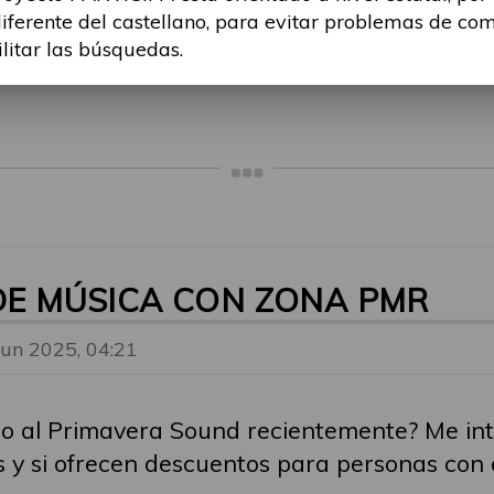
diferente del castellano, para evitar problemas de co
eriencias. Compartir lo vivido no solo orie
ilitar las búsquedas.
mbio real.
 DE MÚSICA CON ZONA PMR
Jun 2025, 04:21
l o al Primavera Sound recientemente? Me in
y si ofrecen descuentos para personas con 