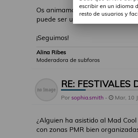
escribir en un idioma 
Os animamos a sumar vuestras exp
resto de usuarios y fac
puede ser una herramienta de ca
¡Seguimos!
Alina Ribes
Moderadora de subforos
RE: FESTIVALES
Por
sophia.smith
-
Mar, 10 
¿Alguien ha asistido al Mad Coo
con zonas PMR bien organizadas 