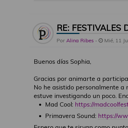
RE: FESTIVALES
Por
Alina Ribes
-
Mié, 11 J
Buenos días Sophia,
Gracias por animarte a participar
No he asistido personalmente a n
estuve investigando un poco. Enco
Mad Cool:
https://madcoolfes
Primavera Sound:
https://ww
Espero que te sirvan como punto