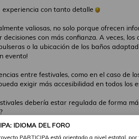
 experiencia con tanto detalle
almente valiosas, no solo porque ofrecen inf
 decisiones con más confianza. A veces, los 
as pulseras o la ubicación de los baños adapt
n evento!
erencias entre festivales, como en el caso de 
ueda exigir más accesibilidad en todos los e
festivales debería estar regulada de forma m
?
e que no debería faltar en ningún evento pa
PA: IDIOMA DEL FORO
en igualdad de condiciones?
royecto PARTICIPA está orientado a nivel estatal, por