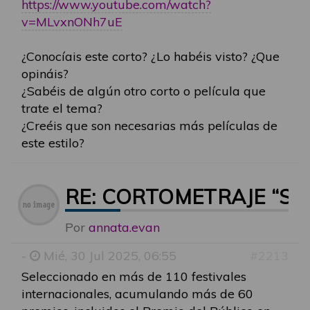
https://www.youtube.com/watch?
v=MLvxnONh7uE
¿Conocíais este corto? ¿Lo habéis visto? ¿Que
opináis?
¿Sabéis de algún otro corto o película que
trate el tema?
¿Creéis que son necesarias más películas de
este estilo?
RE: CORTOMETRAJE “SO
Por
annata.evan
-
Mié, 30 Jul 2025, 06:55
#2213
Seleccionado en más de 110 festivales
internacionales, acumulando más de 60