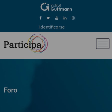
Identificarse
Naveg
de
palan
Foro