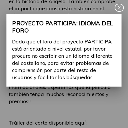
en la historia de Ángela. También comprobé
X
el impacto que causa esta historia en el
público oyente, que queda conmocionado
ante el descubrimiento de una realidad que
PROYECTO PARTICIPA: IDIOMA DEL
nunca antes se había planteado”. Por ello,
FORO
actualmente se ha iniciado el rodaje de la
Dado que el foro del proyecto PARTICIPA
película que lleva el mismo nombre que el
está orientado a nivel estatal, por favor
corto.
procure no escribir en un idioma diferente
del castellano, para evitar problemas de
Este corto ha estado nominado en los premios
comprensión por parte del resto de
Goya y ha obtenido numerosos premios en
usuarios y facilitar las búsquedas.
distintos festivales de cine nacionales e
internacionales. Esperemos que la película
también tenga muchos reconocimientos y
premios!!
Tráiler del corto disponible aquí: