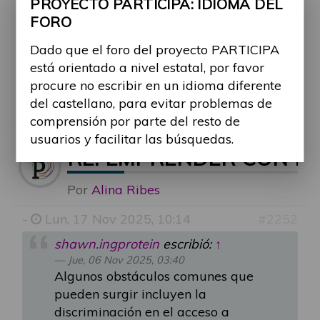
PROYECTO PARTICIPA: IDIOMA DEL
accesibilidad física o digital en entornos
FORO
laborales, y los desafíos para acceder a
financiamiento o capacitación adecuada.
Dado que el foro del proyecto PARTICIPA
¿Cómo se pueden mejorar la accesibilidad
está orientado a nivel estatal, por favor
física y digital para emprendedores con
procure no escribir en un idioma diferente
discapacidad?
del castellano, para evitar problemas de
comprensión por parte del resto de
usuarios y facilitar las búsquedas.
RE: EMPRENDER CON D
Por
Alina Ribes
-
Lun, 17 Nov 2025, 10:14
#2252
shawn.ingprotein
escribió:
↑
Jue, 06 Nov 2025, 03:40
Algunos obstáculos comunes que
pueden surgir incluyen la
discriminación en el acceso a