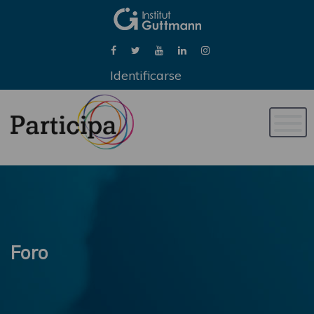
Identificarse
Naveg
de
palan
Foro