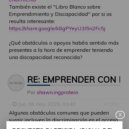
También existe el "Libro Blanco sobre
Emprendimiento y Discapacidad" por si os
resulta interesante:
https://share.google/k8gPYeyU3I5n2Fc5j
¿Qué obstáculos o apoyos habéis sentido más
presentes a la hora de emprender teniendo
una discapacidad reconocida?
RE: EMPRENDER CON D
Por
shawn.ingprotein
-
Jue, 06 Nov 2025, 03:40
#2251
Algunos obstáculos comunes que pueden
X
surgir incluyen la discriminación en el acceso
a recursos y oportunidades, la falta de