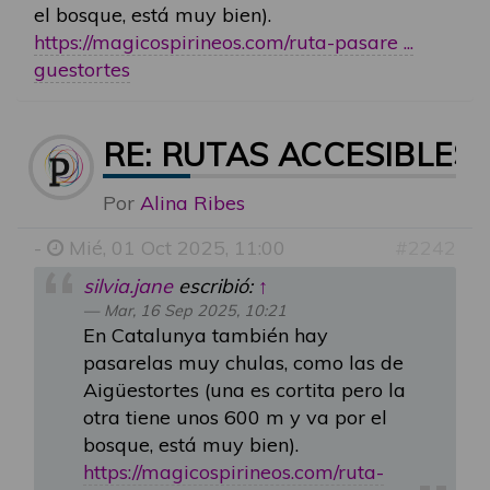
el bosque, está muy bien).
https://magicospirineos.com/ruta-pasare ...
guestortes
RE: RUTAS ACCESIBLES
Por
Alina Ribes
-
Mié, 01 Oct 2025, 11:00
#2242
silvia.jane
escribió:
↑
Mar, 16 Sep 2025, 10:21
En Catalunya también hay
pasarelas muy chulas, como las de
Aigüestortes (una es cortita pero la
otra tiene unos 600 m y va por el
bosque, está muy bien).
https://magicospirineos.com/ruta-