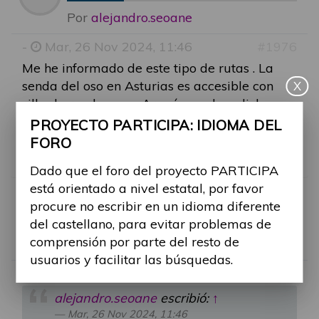
Por
alejandro.seoane
-
Mar, 26 Nov 2024, 11:46
#1976
Me he informado de este tipo de rutas . La
senda del oso en Asturias es accesible con
X
silla de ruedas y en Aragón me han dicho que
hay bastante sendero adaptado y que la info
PROYECTO PARTICIPA: IDIOMA DEL
esta en la web del gobierno aragonés.Soy de
FORO
Galicia, aqui para silla hay muy poco.
Dado que el foro del proyecto PARTICIPA
está orientado a nivel estatal, por favor
procure no escribir en un idioma diferente
RE: RUTAS ACCESIBLES
del castellano, para evitar problemas de
comprensión por parte del resto de
Por
Alina Ribes
usuarios y facilitar las búsquedas.
-
Mié, 11 Jun 2025, 11:36
#2183
alejandro.seoane
escribió:
↑
Mar, 26 Nov 2024, 11:46