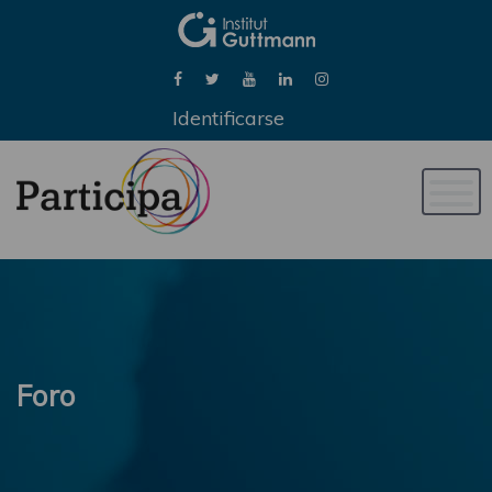
Identificarse
Naveg
de
palan
Foro