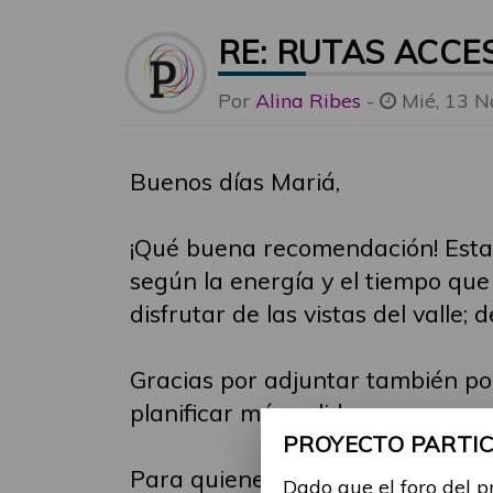
RE: RUTAS ACCE
Por
Alina Ribes
-
Mié, 13 N
Buenos días Mariá,
¡Qué buena recomendación! Esta r
según la energía y el tiempo que
disfrutar de las vistas del valle;
Gracias por adjuntar también por 
planificar más salidas.
PROYECTO PARTICI
Para quienes ya han hecho esta r
Dado que el foro del p