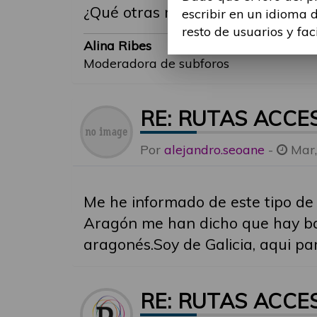
¿Qué otras rutas existen?
escribir en un idioma 
resto de usuarios y fac
Alina Ribes
Moderadora de subforos
RE: RUTAS ACCE
Por
alejandro.seoane
-
Mar,
Me he informado de este tipo de r
Aragón me han dicho que hay bas
aragonés.Soy de Galicia, aqui pa
RE: RUTAS ACCE