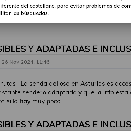
diferente del castellano, para evitar problemas de co
ilitar las búsquedas.
SIBLES Y ADAPTADAS E INCLUS
 26 Nov 2024, 11:46
utas . La senda del oso en Asturias es accesi
tante sendero adaptado y que la info esta 
ra silla hay muy poco.
SIBLES Y ADAPTADAS E INCLUS