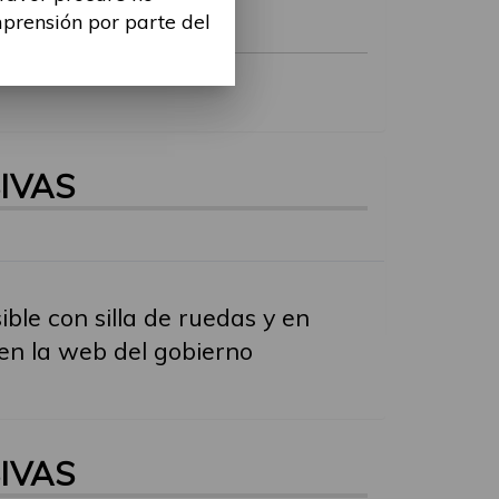
mprensión por parte del
IVAS
ble con silla de ruedas y en
en la web del gobierno
IVAS