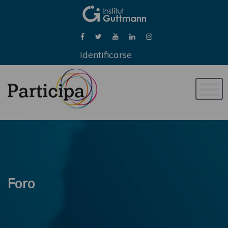
Identificarse
Naveg
de
palan
Foro