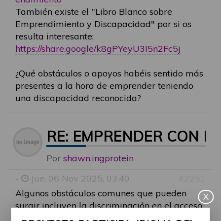
También existe el "Libro Blanco sobre
Emprendimiento y Discapacidad" por si os
resulta interesante:
https://share.google/k8gPYeyU3I5n2Fc5j
¿Qué obstáculos o apoyos habéis sentido más
presentes a la hora de emprender teniendo
una discapacidad reconocida?
RE: EMPRENDER CON D
Por
shawn.ingprotein
-
Jue, 06 Nov 2025, 03:40
#2251
Algunos obstáculos comunes que pueden
X
surgir incluyen la discriminación en el acceso
a recursos y oportunidades, la falta de