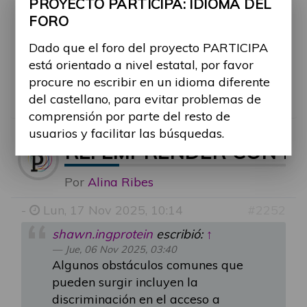
PROYECTO PARTICIPA: IDIOMA DEL
accesibilidad física o digital en entornos
FORO
laborales, y los desafíos para acceder a
financiamiento o capacitación adecuada.
Dado que el foro del proyecto PARTICIPA
¿Cómo se pueden mejorar la accesibilidad
está orientado a nivel estatal, por favor
física y digital para emprendedores con
procure no escribir en un idioma diferente
discapacidad?
del castellano, para evitar problemas de
comprensión por parte del resto de
usuarios y facilitar las búsquedas.
RE: EMPRENDER CON D
Por
Alina Ribes
-
Lun, 17 Nov 2025, 10:14
#2252
shawn.ingprotein
escribió:
↑
Jue, 06 Nov 2025, 03:40
Algunos obstáculos comunes que
pueden surgir incluyen la
discriminación en el acceso a