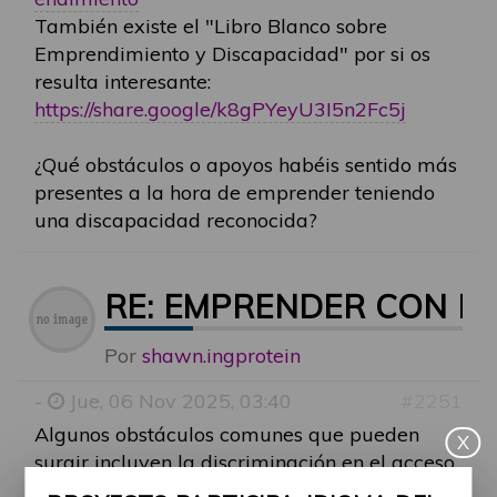
También existe el "Libro Blanco sobre
Emprendimiento y Discapacidad" por si os
resulta interesante:
https://share.google/k8gPYeyU3I5n2Fc5j
¿Qué obstáculos o apoyos habéis sentido más
presentes a la hora de emprender teniendo
una discapacidad reconocida?
RE: EMPRENDER CON D
Por
shawn.ingprotein
-
Jue, 06 Nov 2025, 03:40
#2251
Algunos obstáculos comunes que pueden
X
surgir incluyen la discriminación en el acceso
a recursos y oportunidades, la falta de