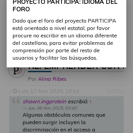
PROYECTO PARTICIPA: IDIOMA DEL
accesibilidad física o digital en entornos
FORO
laborales, y los desafíos para acceder a
financiamiento o capacitación adecuada.
Dado que el foro del proyecto PARTICIPA
¿Cómo se pueden mejorar la accesibilidad
está orientado a nivel estatal, por favor
física y digital para emprendedores con
procure no escribir en un idioma diferente
discapacidad?
del castellano, para evitar problemas de
comprensión por parte del resto de
usuarios y facilitar las búsquedas.
RE: EMPRENDER CON D
Por
Alina Ribes
-
Lun, 17 Nov 2025, 10:14
#2252
shawn.ingprotein
escribió:
↑
Jue, 06 Nov 2025, 03:40
Algunos obstáculos comunes que
pueden surgir incluyen la
discriminación en el acceso a