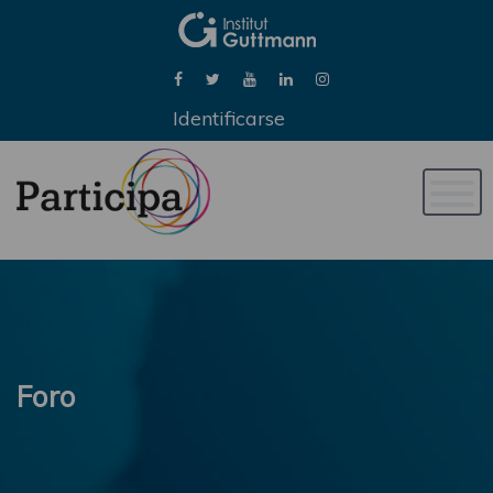
Identificarse
Naveg
de
palan
Foro