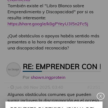
También existe el "Libro Blanco sobre
Emprendimiento y Discapacidad" por si os
resulta interesante:
https://share.google/k8gPYeyU3I5n2Fc5j
¿Qué obstáculos o apoyos habéis sentido más
presentes a la hora de emprender teniendo
una discapacidad reconocida?
RE: EMPRENDER CON D
Por
shawn.ingprotein
-
Jue, 06 Nov 2025, 03:40
#2251
Algunos obstáculos comunes que pueden
X
surgir incluyen la discriminación en el acceso
a recursos y oportunidades, la falta de