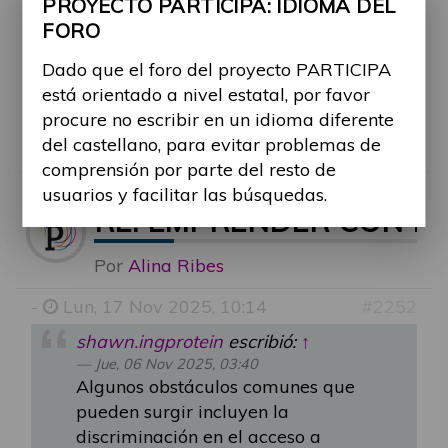
PROYECTO PARTICIPA: IDIOMA DEL
accesibilidad física o digital en entornos
FORO
laborales, y los desafíos para acceder a
financiamiento o capacitación adecuada.
Dado que el foro del proyecto PARTICIPA
¿Cómo se pueden mejorar la accesibilidad
está orientado a nivel estatal, por favor
física y digital para emprendedores con
procure no escribir en un idioma diferente
discapacidad?
del castellano, para evitar problemas de
comprensión por parte del resto de
usuarios y facilitar las búsquedas.
RE: EMPRENDER CON D
Por
Alina Ribes
-
Lun, 17 Nov 2025, 10:14
#2252
shawn.ingprotein
escribió:
↑
Jue, 06 Nov 2025, 03:40
Algunos obstáculos comunes que
pueden surgir incluyen la
discriminación en el acceso a