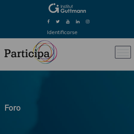
Identificarse
Naveg
de
palan
Foro