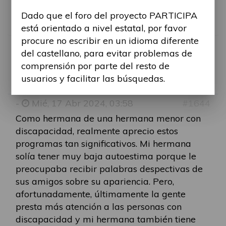
cambio? ¿Cómo podemos ir a más?
Dado que el foro del proyecto PARTICIPA
¿Qué pensáis?
está orientado a nivel estatal, por favor
procure no escribir en un idioma diferente
del castellano, para evitar problemas de
RE: ASÍ SOMOS. UN P
comprensión por parte del resto de
usuarios y facilitar las búsquedas.
Por
jenny.pierce
-
Mié, 17 Abr 2024, 03:58
#1644
Como hermana de una hermana menor con
discapacidad, realmente aprecio estos
programas tan significativos. Mi hermana
solía tener muy baja autoestima porque le
preocupaba recibir palabras despectivas de
sus amigos sobre su apariencia. Pero,
afortunadamente, últimamente la gente
presta más atención a las personas con
discapacidad y mi hermana también tiene