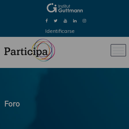
Identificarse
Naveg
de
palan
Foro