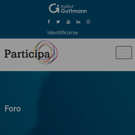
Identificarse
Naveg
de
palan
Foro