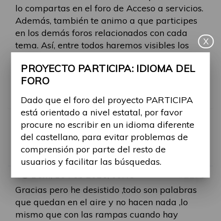
lo compartas en el foro de Acceso a servicios.
Además, también te animo a que participes
en los demás foros relacionados con cada
X
tema. Así, entre todos haremos visibles los
problemas que existen hoy en día.
PROYECTO PARTICIPA: IDIOMA DEL
FORO
Muchas gracias de nuevo y bienvenida en el
Foro Participa
Dado que el foro del proyecto PARTICIPA
está orientado a nivel estatal, por favor
procure no escribir en un idioma diferente
RE: REHABILITACIÓN
del castellano, para evitar problemas de
comprensión por parte del resto de
Por
margarita.mainar
usuarios y facilitar las búsquedas.
-
Dom, 15 Feb 2026, 09:48
#2270
Gracias pero he desistido ,todo son palabras
que quedan en el aire y no hacen nada ,lo
mismo que con las rampas cuando hay