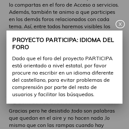
lo compartas en el foro de Acceso a servicios.
Además, también te animo a que participes
en los demás foros relacionados con cada
X
tema. Así, entre todos haremos visibles los
problemas que existen hoy en día.
PROYECTO PARTICIPA: IDIOMA DEL
FORO
Muchas gracias de nuevo y bienvenida en el
Foro Participa
Dado que el foro del proyecto PARTICIPA
está orientado a nivel estatal, por favor
procure no escribir en un idioma diferente
RE: REHABILITACIÓN
del castellano, para evitar problemas de
comprensión por parte del resto de
Por
margarita.mainar
usuarios y facilitar las búsquedas.
-
Dom, 15 Feb 2026, 09:48
#2270
Gracias pero he desistido ,todo son palabras
que quedan en el aire y no hacen nada ,lo
mismo que con las rampas cuando hay