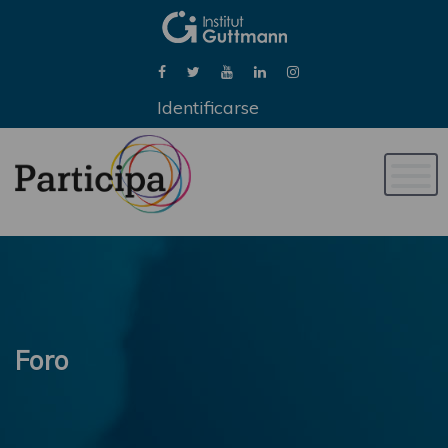
Identificarse
Naveg
de
palan
Foro