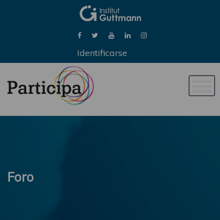
Identificarse
Naveg
de
palan
Foro