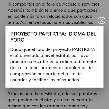
lo compartas en el foro de Acceso a servicios.
Además, también te animo a que participes
en los demás foros relacionados con cada
X
tema. Así, entre todos haremos visibles los
problemas que existen hoy en día.
PROYECTO PARTICIPA: IDIOMA DEL
FORO
Muchas gracias de nuevo y bienvenida en el
Foro Participa
Dado que el foro del proyecto PARTICIPA
está orientado a nivel estatal, por favor
procure no escribir en un idioma diferente
RE: REHABILITACIÓN
del castellano, para evitar problemas de
comprensión por parte del resto de
Por
margarita.mainar
usuarios y facilitar las búsquedas.
-
Dom, 15 Feb 2026, 09:48
#2270
Gracias pero he desistido ,todo son palabras
que quedan en el aire y no hacen nada ,lo
mismo que con las rampas cuando hay