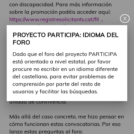
con discapacidad. Para más información
sobre la promoción podéis acceder aquí:
X
https://www.registresolicitants.cat/fil ...
LCARCA.pdf
(en catalán)
PROYECTO PARTICIPA: IDIOMA DEL
Como ocurre en muchas de estas
FORO
promociones, para poder optar a ellas hay
Dado que el foro del proyecto PARTICIPA
que cumplir algunos requisitos previos: estar
está orientado a nivel estatal, por favor
inscrito en el registro de solicitantes de
procure no escribir en un idioma diferente
vivienda protegida, acreditar residencia en la
del castellano, para evitar problemas de
ciudad, cumplir determinados límites de
comprensión por parte del resto de
ingresos y el alquiler no puede superar un
usuarios y facilitar las búsquedas.
determinado porcentaje de los ingresos de la
unidad de convivencia.
Más allá del caso concreto, me hizo pensar en
cómo funcionan estas convocatorias. Por eso
lanzo estas preguntas al foro: