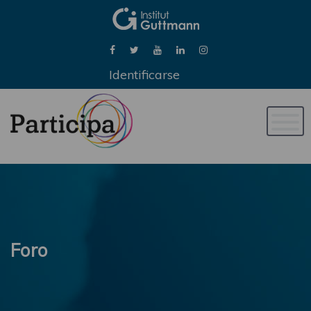
Identificarse
Naveg
de
palan
Foro