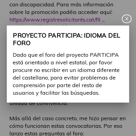
con discapacidad. Para más información
sobre la promoción podéis acceder aquí:
X
https://www.registresolicitants.cat/fil ...
LCARCA.pdf
(en catalán)
PROYECTO PARTICIPA: IDIOMA DEL
Como ocurre en muchas de estas
FORO
promociones, para poder optar a ellas hay
Dado que el foro del proyecto PARTICIPA
que cumplir algunos requisitos previos: estar
está orientado a nivel estatal, por favor
inscrito en el registro de solicitantes de
procure no escribir en un idioma diferente
vivienda protegida, acreditar residencia en la
del castellano, para evitar problemas de
ciudad, cumplir determinados límites de
comprensión por parte del resto de
ingresos y el alquiler no puede superar un
usuarios y facilitar las búsquedas.
determinado porcentaje de los ingresos de la
unidad de convivencia.
Más allá del caso concreto, me hizo pensar en
cómo funcionan estas convocatorias. Por eso
lanzo estas preguntas al foro: