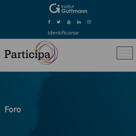
Identificarse
Naveg
de
palan
Foro