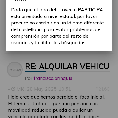
empresas que ofrecieron este servicio o te
Dado que el foro del proyecto PARTICIPA
resultó difícil dar con una opción adecuada?
está orientado a nivel estatal, por favor
Y más allá del transporte de objetos, ¿crees
procure no escribir en un idioma diferente
que hay suficientes alternativas accesibles
del castellano, para evitar problemas de
para la movilidad de personas con
comprensión por parte del resto de
discapacidad, o sigue siendo una barrera
usuarios y facilitar las búsquedas.
importante en el día a día?
RE: ALQUILAR VEHICU
Por
francisco.brinquis
-
Mié, 28 May 2025, 10:51
#2160
Hola creo que hemos perdido el foco inicial.
El tema se trata de que una persona con
movilidad reducida pueda alquilar un
vehículo adaptado con las modificaciones