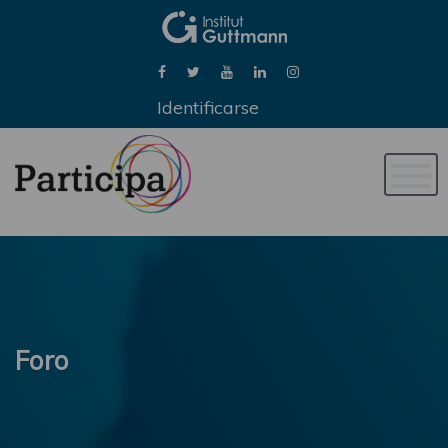
Identificarse
Naveg
de
palan
Foro