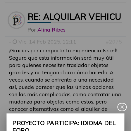
RE: ALQUILAR VEHICU
Por
Alina Ribes
-
Vie, 14 Feb 2025, 12:11
#2075
¡Gracias por compartir tu experiencia Israel!
Seguro que esta información será muy útil
para quienes necesiten trasladar objetos
grandes y no tengan claro cómo hacerlo. A
veces, cuando se enfrenta a una necesidad
así, puede parecer que las únicas opciones
son las más complicadas, como contratar una
mudanza para objetos como estos, pero
X
conocer alternativas como el alquiler de
furgonetas es realmente necesario.
PROYECTO PARTICIPA: IDIOMA DEL
FORO
En tu búsqueda, ¿encontraste muchas