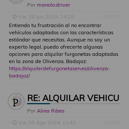
Por
manolo.driver
-
Vie, 28 Jun 2024, 14:25
#1713
Entiendo tu frustración al no encontrar
vehículos adaptados con las características
estándar que necesitas. Aunque no soy un
experto legal, puedo ofrecerte algunas
opciones para alquilar furgonetas adaptadas
en la zona de Olivenza, Badajoz:
https://alquilerdefurgonetasen.es/olivenza-
badajoz/
RE: ALQUILAR VEHICU
Por
Alina Ribes
-
Vie, 09 Ago 2024, 11:42
#1765