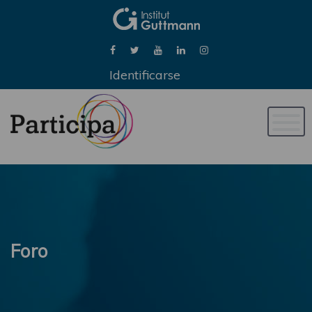
Identificarse
Naveg
de
palan
Foro