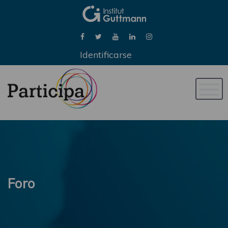
Identificarse
Naveg
de
palan
Foro