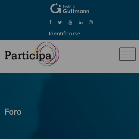
Identificarse
Naveg
de
palan
Foro