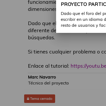
funcionamiento de los foros y res
PROYECTO PARTICI
dimensiones.
Dado que el foro del p
escribir en un idioma 
Dado que el foro está orientado a
resto de usuarios y fac
diferente del castellano, para ev
búsquedas.
Si tienes cualquier problema o 
Enlace al tutorial:
https://youtu
Marc Navarro
Técnico del proyecto
Tema cerrado