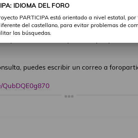
olver las dudas principales para poder partic
PA: IDIOMA DEL FORO
royecto PARTICIPA está orientado a nivel estatal, por
diferente del castellano, para evitar problemas de co
 nivel estatal, se ruega a todos los participa
ilitar las búsquedas.
itar problemas de comprensión por parte del r
consulta, puedes escribir un correo a foropa
.be/QubDQE0g870