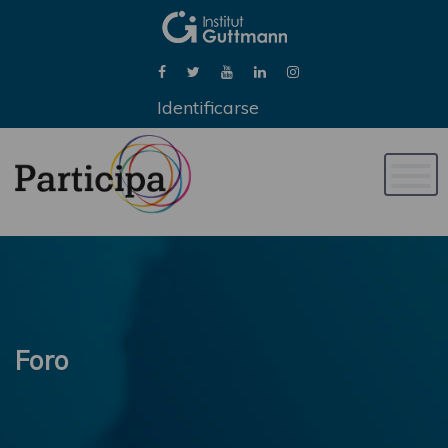
Identificarse
Naveg
de
palan
Foro