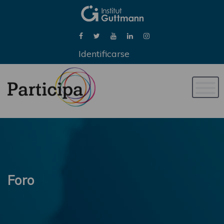
Identificarse
Naveg
de
palan
Foro