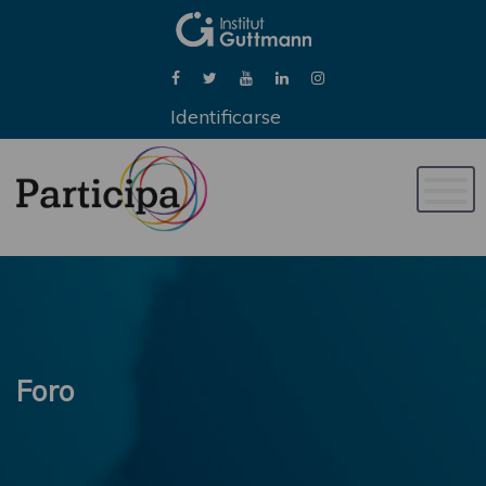
Identificarse
Naveg
de
palan
Foro