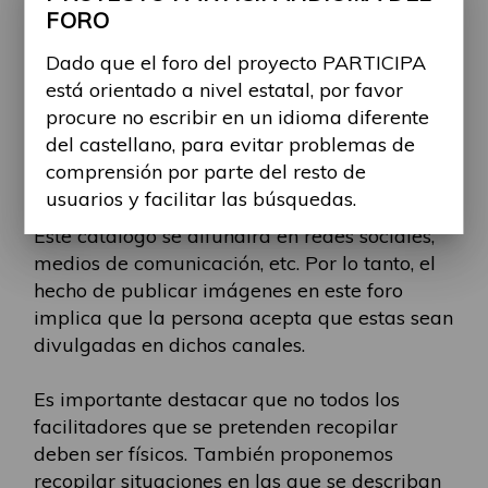
explícitamente el lugar donde ocurre y
FORO
proporcionando características que permitan
Dado que el foro del proyecto PARTICIPA
identificarlo de manera única (nombres
está orientado a nivel estatal, por favor
propios, marcas, ubicación, ciudad, etc.).
procure no escribir en un idioma diferente
del castellano, para evitar problemas de
El objetivo es crear un catálogo de
comprensión por parte del resto de
facilitadores para aumentar su visibilidad.
usuarios y facilitar las búsquedas.
Este catálogo se difundirá en redes sociales,
medios de comunicación, etc. Por lo tanto, el
hecho de publicar imágenes en este foro
implica que la persona acepta que estas sean
divulgadas en dichos canales.
Es importante destacar que no todos los
facilitadores que se pretenden recopilar
deben ser físicos. También proponemos
recopilar situaciones en las que se describan