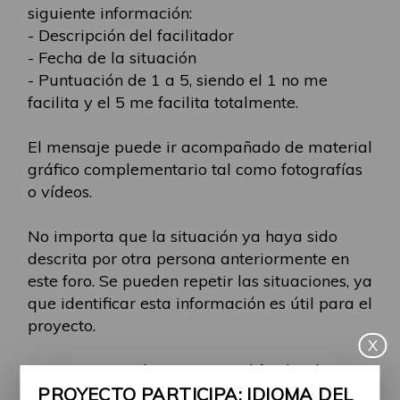
siguiente información:
- Descripción del facilitador
- Fecha de la situación
- Puntuación de 1 a 5, siendo el 1 no me
facilita y el 5 me facilita totalmente.
El mensaje puede ir acompañado de material
gráfico complementario tal como fotografías
o vídeos.
No importa que la situación ya haya sido
descrita por otra persona anteriormente en
este foro. Se pueden repetir las situaciones, ya
que identificar esta información es útil para el
proyecto.
X
Es importante destacar que el facilitador
puede ser explicado mencionando
PROYECTO PARTICIPA: IDIOMA DEL