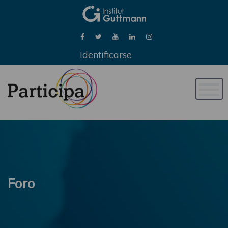
Identificarse
Naveg
de
palan
Foro