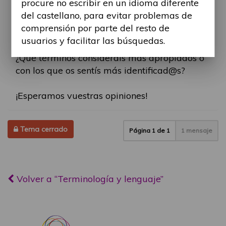
procure no escribir en un idioma diferente
ámbitos de la sociedad (ya sea en espacios
del castellano, para evitar problemas de
públicos, privados, medios audiovisuales
comprensión por parte del resto de
redes sociales, etc.).
usuarios y facilitar las búsquedas.
¿Qué términos consideráis más apropiados o
con los que os sentís más identificad@s?
¡Esperamos vuestras opiniones!
Tema cerrado
Página
1
de
1
1 mensaje
Volver a “Terminología y lenguaje”