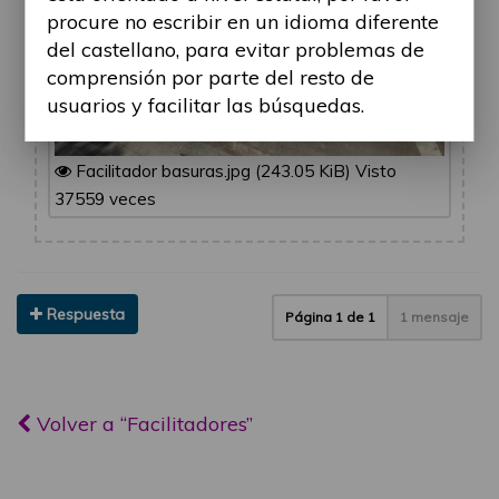
procure no escribir en un idioma diferente
del castellano, para evitar problemas de
comprensión por parte del resto de
usuarios y facilitar las búsquedas.
Facilitador basuras.jpg (243.05 KiB) Visto
37559 veces
Respuesta
Página
1
de
1
1 mensaje
Volver a “Facilitadores”