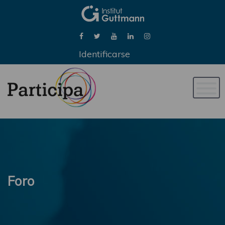
Identificarse
Naveg
de
palan
Foro