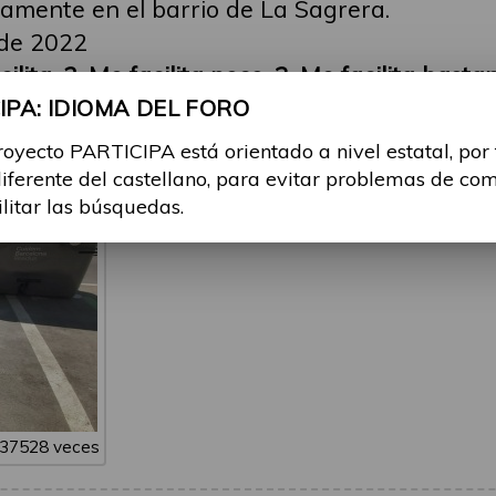
amente en el barrio de La Sagrera.
 de 2022
lita, 2-Me facilita poco, 3-Me facilita basta
mucho
PA: IDIOMA DEL FORO
royecto PARTICIPA está orientado a nivel estatal, por
diferente del castellano, para evitar problemas de co
ilitar las búsquedas.
o 37528 veces