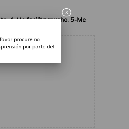
X
nte, 4-Me facilita mucho, 5-Me
 favor procure no
mprensión por parte del