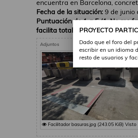
encuentra en Barcelona, concret
Fecha de la situación:
9 de junio
Puntuación de 1 a 5 (1-No me faci
facilita totalmente):
Me facilita 
PROYECTO PARTICI
Dado que el foro del p
Adjuntos
escribir en un idioma 
resto de usuarios y fac
Facilitador basuras.jpg (243.05 KiB) Vist