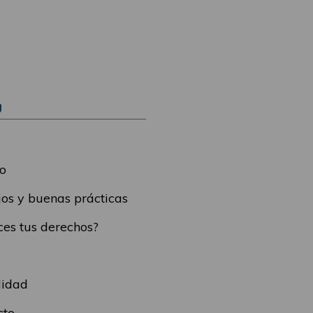
Ú
o
os y buenas prácticas
es tus derechos?
lidad
cto