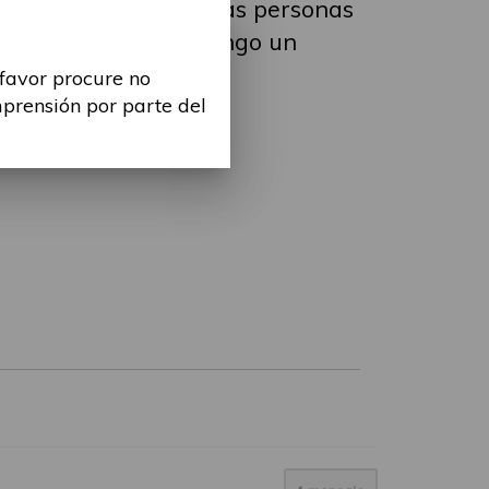
 A veces, se usa que las personas
 en el entorno. Os pongo un
 favor procure no
mprensión por parte del