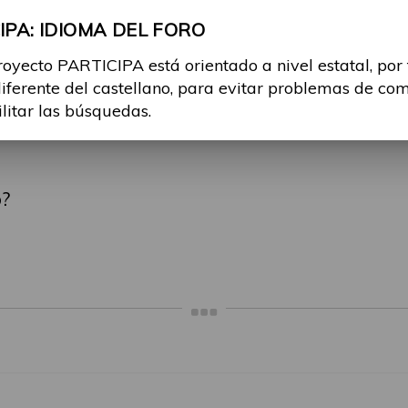
 el uso del término "normalidad" o "normal".
PA: IDIOMA DEL FORO
la normalidad en la sociedad o ser normales
: Asperger: una normalidad diferente
royecto PARTICIPA está orientado a nivel estatal, por
om/actua ... 62444.html
).
diferente del castellano, para evitar problemas de co
ilitar las búsquedas.
que se debe "normalizar" la discapacidad.
o?