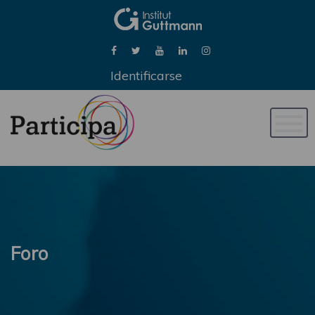
Identificarse
Naveg
de
palan
Foro