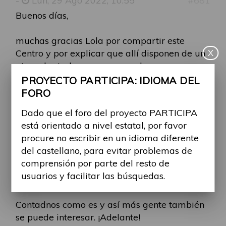
-
Lun, 29 Ago 2022, 10:55
#681
Buenos días,
muchas gracias Lola por compartir este
X
Centro y por explicar que allí disponen de un
piso adaptado para que puedas ver como es.
PROYECTO PARTICIPA: IDIOMA DEL
¿Creéis que existen pocos lugares donde se
FORO
pueda pedir información sobre este tema?
Dado que el foro del proyecto PARTICIPA
(tanto en una comunidad autónoma como en
está orientado a nivel estatal, por favor
toda España)
procure no escribir en un idioma diferente
¿Qué aspectos necesitáis más en vuestra
del castellano, para evitar problemas de
vivienda?
comprensión por parte del resto de
¿Tenéis vuestra vivienda adaptada? ¿Cómo
usuarios y facilitar las búsquedas.
es?
Contadnos como es y así más gente también
se puede interesar. ¡Adelante!