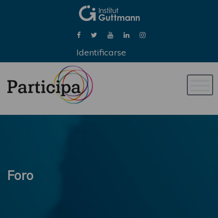
Identificarse
Naveg
de
palan
Foro