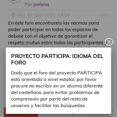
Por
jsolana
-
Mar, 07 Sep 2021, 14:04
#66
En este foro encontrareis las normas para
poder participar en todos los espacios de
debate con el objetivo de garantizar el
X
respeto mutuo entre todos los participantes y
el buen funcionamiento de todos los foros.
PROYECTO PARTICIPA: IDIOMA DEL
Dado que el foro está orientado a nivel
FORO
estatal, se ruega a todos los participantes no
Dado que el foro del proyecto PARTICIPA
escribir en un idioma diferente del castellano,
está orientado a nivel estatal, por favor
para evitar problemas de comprensión por
procure no escribir en un idioma diferente
parte del resto de usuarios y facilitar las
del castellano, para evitar problemas de
búsquedas.
comprensión por parte del resto de
usuarios y facilitar las búsquedas.
Tema cerrado
Página
1
de
1
1 mensaje