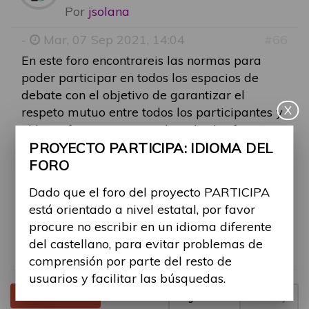
Por
jsolana
-
Mar, 07 Sep 2021, 14:04
#66
En este foro encontrareis las normas para
poder participar en todos los espacios de
debate con el objetivo de garantizar el
X
respeto mutuo entre todos los participantes y
el buen funcionamiento de todos los foros.
PROYECTO PARTICIPA: IDIOMA DEL
Dado que el foro está orientado a nivel
FORO
estatal, se ruega a todos los participantes no
Dado que el foro del proyecto PARTICIPA
escribir en un idioma diferente del castellano,
está orientado a nivel estatal, por favor
para evitar problemas de comprensión por
procure no escribir en un idioma diferente
parte del resto de usuarios y facilitar las
del castellano, para evitar problemas de
búsquedas.
comprensión por parte del resto de
usuarios y facilitar las búsquedas.
Tema cerrado
Página
1
de
1
1 mensaje