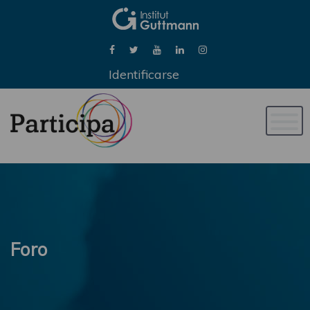
Identificarse
Naveg
de
palan
Foro