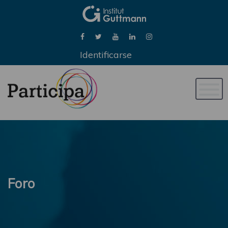
Identificarse
Naveg
de
palan
Foro