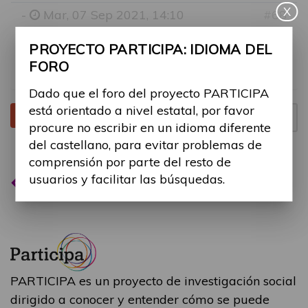
X
-
Mar, 07 Sep 2021, 14:10
#68
En este foro los participantes pueden aportar
PROYECTO PARTICIPA: IDIOMA DEL
sugerencias al proyecto, así como proponer
FORO
nuevos temas de debate.
Dado que el foro del proyecto PARTICIPA
está orientado a nivel estatal, por favor
Tema cerrado
Página
1
de
1
1 mensaje
procure no escribir en un idioma diferente
del castellano, para evitar problemas de
comprensión por parte del resto de
usuarios y facilitar las búsquedas.
Volver a “Sugerencias”
PARTICIPA es un proyecto de investigación social
dirigido a conocer y entender cómo se puede