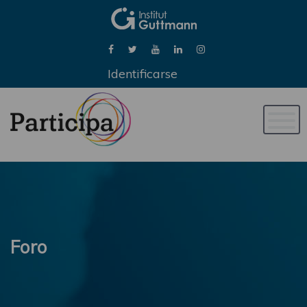
Identificarse
Naveg
de
palan
Foro