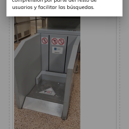
1.jpg (895.37 KiB) Visto 41903 veces
usuarios y facilitar las búsquedas.