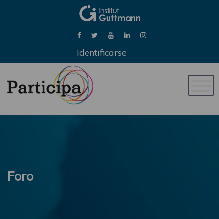
Identificarse
Naveg
de
palan
Foro