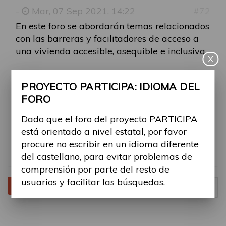
-
Mar, 07 Sep 2021, 14:22
#72
En este foro se abordarán temas relacionados
con las barreras y facilitadores de acceso a
una vivienda accesible, asequible e inclusiva.
X
¿Has tenido dificultades para alquilar un piso
PROYECTO PARTICIPA: IDIOMA DEL
accesible? ¿Consideras que las viviendas de
FORO
tu municipio son accesibles y asequibles para
todas las personas? Esperamos vuestras
Dado que el foro del proyecto PARTICIPA
experiencias para fomentar el debate e
está orientado a nivel estatal, por favor
identificar barreras y facilitadores en este
procure no escribir en un idioma diferente
ámbito de la participación
del castellano, para evitar problemas de
comprensión por parte del resto de
usuarios y facilitar las búsquedas.
Tema cerrado
Página
1
de
1
1 mensaje