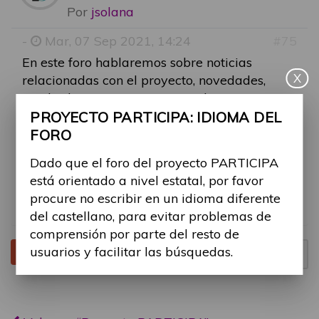
Por
jsolana
-
Mar, 07 Sep 2021, 14:24
#75
En este foro hablaremos sobre noticias
X
relacionadas con el proyecto, novedades,
resultados, entre otros contenidos, para
fomentar la discusión en temas del proyecto
PROYECTO PARTICIPA: IDIOMA DEL
en general.
FORO
Dado que el foro del proyecto PARTICIPA
Os animamos a participar comentando
está orientado a nivel estatal, por favor
vuestras inquietudes sobre temas generales
procure no escribir en un idioma diferente
del proyecto.
del castellano, para evitar problemas de
comprensión por parte del resto de
usuarios y facilitar las búsquedas.
Tema cerrado
Página
1
de
1
1 mensaje