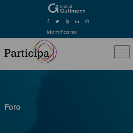
Identificarse
Naveg
de
palan
Foro