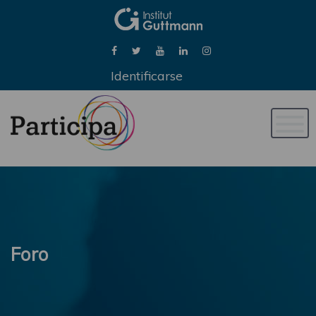
Identificarse
Naveg
de
palan
Foro