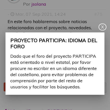
Por
jsolana
-
Mar, 07 Sep 2021, 14:24
#75
En este foro hablaremos sobre noticias
X
relacionadas con el proyecto, novedades,
resultados, entre otros contenidos, para
fomentar la discusión en temas del proyecto
PROYECTO PARTICIPA: IDIOMA DEL
en general.
FORO
Dado que el foro del proyecto PARTICIPA
Os animamos a participar comentando
está orientado a nivel estatal, por favor
vuestras inquietudes sobre temas generales
procure no escribir en un idioma diferente
del proyecto.
del castellano, para evitar problemas de
comprensión por parte del resto de
usuarios y facilitar las búsquedas.
Tema cerrado
Página
1
de
1
1 mensaje