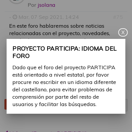
Por
jsolana
-
Mar, 07 Sep 2021, 14:24
#75
En este foro hablaremos sobre noticias
X
relacionadas con el proyecto, novedades,
resultados, entre otros contenidos, para
fomentar la discusión en temas del proyecto
PROYECTO PARTICIPA: IDIOMA DEL
en general.
FORO
Dado que el foro del proyecto PARTICIPA
Os animamos a participar comentando
está orientado a nivel estatal, por favor
vuestras inquietudes sobre temas generales
procure no escribir en un idioma diferente
del proyecto.
del castellano, para evitar problemas de
comprensión por parte del resto de
usuarios y facilitar las búsquedas.
Tema cerrado
Página
1
de
1
1 mensaje