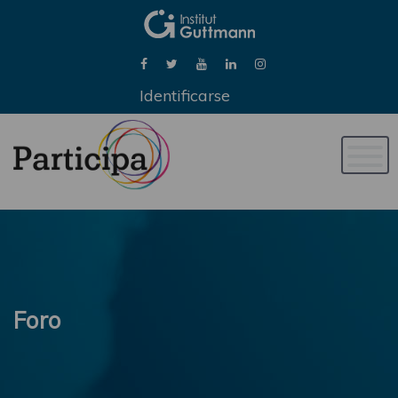
Identificarse
Naveg
de
palan
Foro