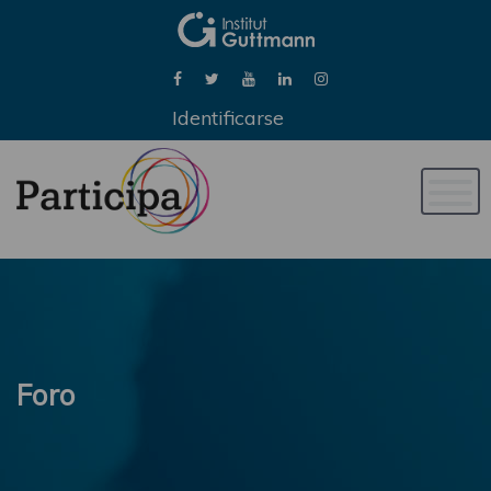
Identificarse
Naveg
de
palan
Foro