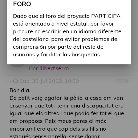
FORO
justos/as contigo.". ¿Habéis tenido alguna
relación donde no os hayan respetado?
Dado que el foro del proyecto PARTICIPA
está orientado a nivel estatal, por favor
¡Seguimos!
procure no escribir en un idioma diferente
del castellano, para evitar problemas de
comprensión por parte del resto de
RE: DISCAPACIDAD Y LG
usuarios y facilitar las búsquedas.
Por
llibert.serra
-
Sab, 30 Jul 2022, 10:00
#670
Bon dia.
De petit vaig agafar la pòlio, a casa em van
ensenyar que tot i tenir una discapacitat era
igual que els altres i que podia fer tot el que
em proposes. Pels meus pares el més
important era que cap dels sis fills no
estigués sense parella, sense donar