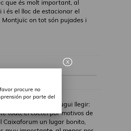
ec que és molt important, al
 és el lloc de estacionar el
 Montjuïc on tot són pujades i
X
 favor procure no
mprensión por parte del
més gent també ho pugui llegir:
e todo, el cóctel por motivos de
el Caixaforum un lugar bonito,
es muy importante, al menos por