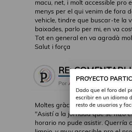
macu, net, i molt accessible pro 
menys per el qui venim de fora de
vehicle, tindre que buscar-te la
baixades, parlo per mi, en va cos
Tot en general en va agradà molt,
Salut i força
RE: COMENTARI 
PROYECTO PARTICI
Por
Alina Ribes
-
Mar, 23 M
Dado que el foro del p
escribir en un idioma 
Moltes gràcies Lluis per les teve
resto de usuarios y fac
"Asistí a la jornada que se hizo 
horario no pude asistir. Querría
limpio, y muy accesible pro el 