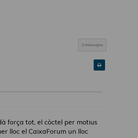
2 mensajes
à força tot, el còctel per motius
er lloc el CaixaForum un lloc