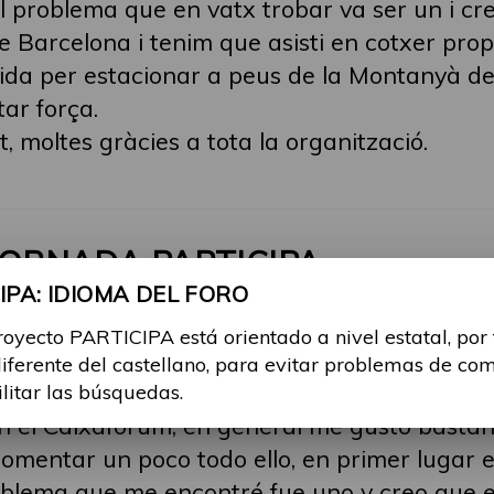
el problema que en vatx trobar va ser un i cr
 Barcelona i tenim que asisti en cotxer propi i
 vida per estacionar a peus de la Montanyà de
tar força.
 moltes gràcies a tota la organització.
JORNADA PARTICIPA
PA: IDIOMA DEL FORO
ay 2023, 12:50
royecto PARTICIPA está orientado a nivel estatal, por
diferente del castellano, para evitar problemas de co
s paraules, ho tradueixo a l'espanyol perquè 
ilitar las búsquedas.
en el Caixaforum, en general me gustó bastant
 comentar un poco todo ello, en primer lugar 
problema que me encontré fue uno y creo que 